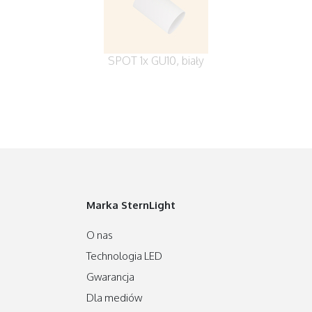
SPOT 1x GU10, biały
Marka SternLight
O nas
Technologia LED
Gwarancja
Dla mediów