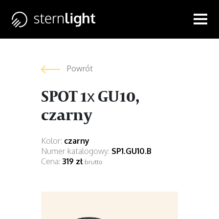
Powrót
SPOT 1x GU10,
czarny
Kolor:
czarny
Numer katalogowy:
SP1.GU10.B
Cena:
319 zł
brutto