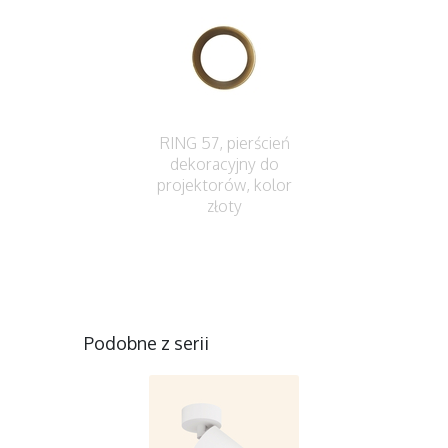
RING 57, pierścień
dekoracyjny do
projektorów, kolor
złoty
Podobne z serii