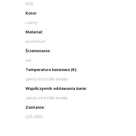
IP20
Kolor:
czarny
Materiał:
aluminium
Ściemnianie:
nie
Temperatura barwowa (K):
zależy od źródła światła
Współczynnik oddawania barw:
zależy od źródła światła
Zasilanie:
220-240V