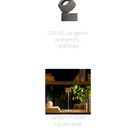
UNI LED, projektor
zewnętrzny,
grafitowy
Lampiris Foturis
square, biały