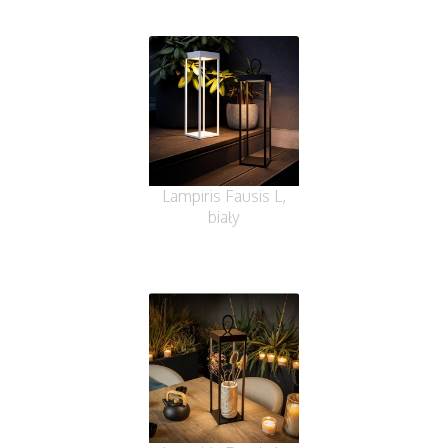
Lampiris Fausis L,
biały