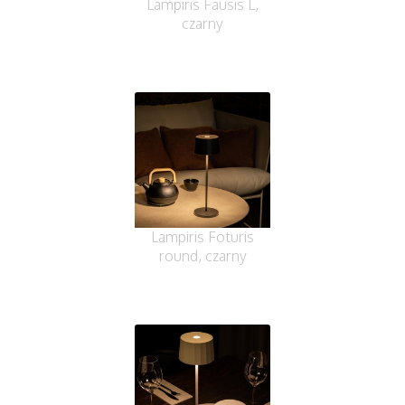
Lampiris Fausis L,
czarny
Lampiris Foturis
round, czarny