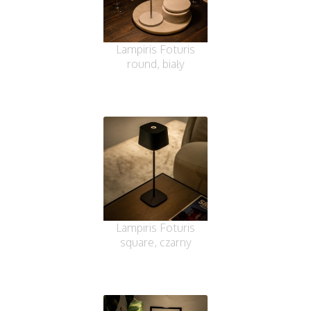
Lampiris Foturis
round, biały
Lampiris Foturis
square, czarny