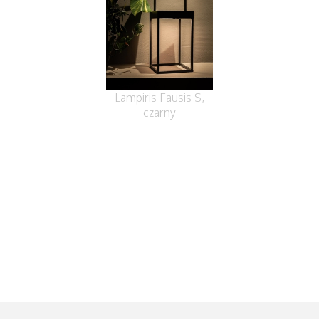
Lampiris Fausis S,
czarny