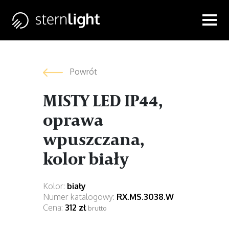
Powrót
MISTY LED IP44,
oprawa
wpuszczana,
kolor biały
Kolor:
biały
Numer katalogowy:
RX.MS.3038.W
Cena:
312 zł
brutto