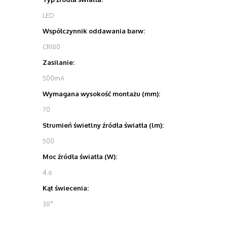
LED
Współczynnik oddawania barw:
CRI80
Zasilanie:
500mA
Wymagana wysokość montażu (mm):
70
Strumień świetlny źródła światła (lm):
500
Moc źródła światła (W):
4.6
Kąt świecenia:
38°