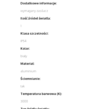
Dodatkowe informacje:
wymagany zasilacz
Ilość źródeł światła:
1
Klasa szczelności:
IP54
Kolor:
biały
Materiał:
aluminium
Ściemnianie:
tak
Temperatura barwowa (K):
3000
Typ źródła światła: